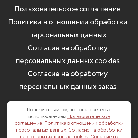
Пользовательское соглашение
Политика в отношении обработки
персональных данных
Согласие на обработку
персональных данных cookies
Согласие на обработку
персональных данных заказ
Пользуясь сайтом, вы соглашаетесь с
использованием
Пользовательское
8 499 248 13 82
соглашение
,
Политика в отношении обработки
персональных данных
,
Согласие на обработку
г. Москва, Б. Саввинский пер. д. 12,
персональных данных cookies
,
Согласие на