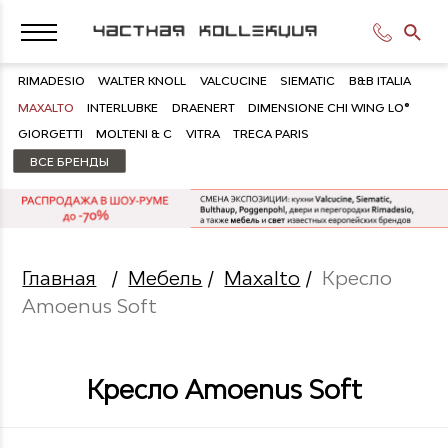
RIMADESIO
WALTER KNOLL
VALCUCINE
SIEMATIC
B&B ITALIA
MAXALTO
INTERLUBKE
DRAENERT
DIMENSIONE CHI WING LO®
GIORGETTI
MOLTENI & C
VITRA
TRECA PARIS
ВСЕ БРЕНДЫ
Главная
/
Мебель
/
Maxalto
/
Кресло
Amoenus Soft
Кресло Amoenus Soft