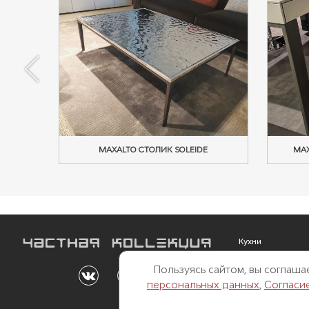
MAXALTO СТОЛИК SOLEIDE
MAX
Кухни
Мебель
Пользуясь сайтом, вы соглаш
Outdoor
персональных данных
,
Согласи
Свет
Двери и перегор