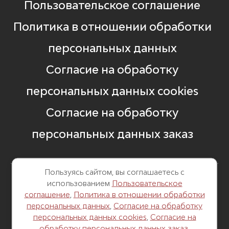
Пользовательское соглашение
Политика в отношении обработки
персональных данных
Согласие на обработку
персональных данных cookies
Согласие на обработку
персональных данных заказ
Пользуясь сайтом, вы соглашаетесь с
использованием
Пользовательское
8 499 248 13 82
соглашение
,
Политика в отношении обработки
персональных данных
,
Согласие на обработку
г. Москва, Б. Саввинский пер. д. 12,
персональных данных cookies
,
Согласие на
стр. 6
обработку персональных данных заказ
.