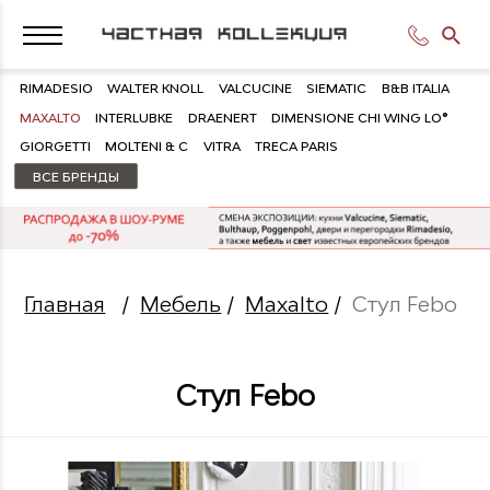
RIMADESIO
WALTER KNOLL
VALCUCINE
SIEMATIC
B&B ITALIA
MAXALTO
INTERLUBKE
DRAENERT
DIMENSIONE CHI WING LO®
GIORGETTI
MOLTENI & C
VITRA
TRECA PARIS
ВСЕ БРЕНДЫ
Главная
/
Мебель
/
Maxalto
/
Стул Febo
Стул Febo