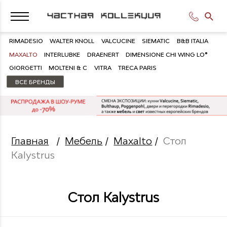
RIMADESIO
WALTER KNOLL
VALCUCINE
SIEMATIC
B&B ITALIA
MAXALTO
INTERLUBKE
DRAENERT
DIMENSIONE CHI WING LO®
GIORGETTI
MOLTENI & C
VITRA
TRECA PARIS
ВСЕ БРЕНДЫ
Главная
/
Мебель
/
Maxalto
/
Стол
Kalystrus
Стол Kalystrus