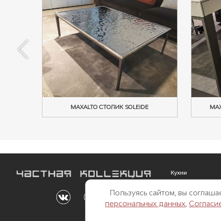
MAXALTO СТОЛИК SOLEIDE
MAX
Кухни
Мебель
Пользуясь сайтом, вы соглаш
Outdoor
персональных данных
,
Согласи
Свет
Двери и перегор