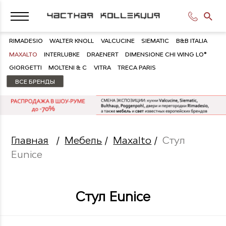
RIMADESIO
WALTER KNOLL
VALCUCINE
SIEMATIC
B&B ITALIA
MAXALTO
INTERLUBKE
DRAENERT
DIMENSIONE CHI WING LO®
GIORGETTI
MOLTENI & C
VITRA
TRECA PARIS
ВСЕ БРЕНДЫ
Главная
/
Мебель
/
Maxalto
/
Стул
Eunice
Стул Eunice