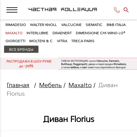
RIMADESIO
WALTER KNOLL
VALCUCINE
SIEMATIC
B&B ITALIA
MAXALTO
INTERLUBKE
DRAENERT
DIMENSIONE CHI WING LO®
GIORGETTI
MOLTENI & C
VITRA
TRECA PARIS
ВСЕ БРЕНДЫ
Главная
/
Мебель
/
Maxalto
/
Диван
Florius
Диван Florius