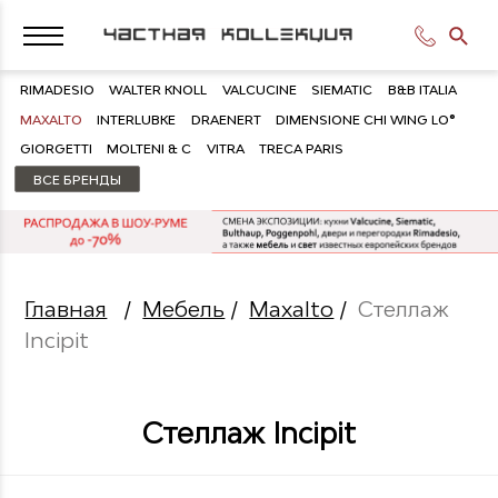
RIMADESIO
WALTER KNOLL
VALCUCINE
SIEMATIC
B&B ITALIA
MAXALTO
INTERLUBKE
DRAENERT
DIMENSIONE CHI WING LO®
GIORGETTI
MOLTENI & C
VITRA
TRECA PARIS
ВСЕ БРЕНДЫ
Главная
/
Мебель
/
Maxalto
/
Стеллаж
Incipit
Стеллаж Incipit