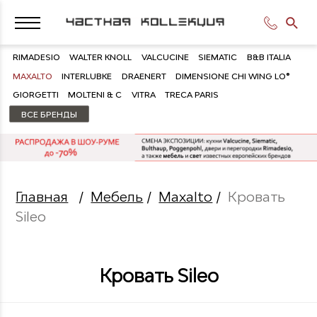
RIMADESIO
WALTER KNOLL
VALCUCINE
SIEMATIC
B&B ITALIA
MAXALTO
INTERLUBKE
DRAENERT
DIMENSIONE CHI WING LO®
GIORGETTI
MOLTENI & C
VITRA
TRECA PARIS
ВСЕ БРЕНДЫ
Главная
/
Мебель
/
Maxalto
/
Кровать
Sileo
Кровать Sileo