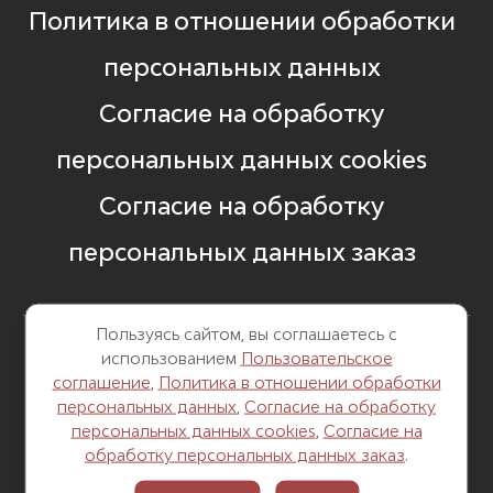
Политика в отношении обработки
персональных данных
Согласие на обработку
персональных данных cookies
Согласие на обработку
персональных данных заказ
Пользуясь сайтом, вы соглашаетесь с
использованием
Пользовательское
8 499 248 13 82
соглашение
,
Политика в отношении обработки
персональных данных
,
Согласие на обработку
г. Москва, Б. Саввинский пер. д. 12,
персональных данных cookies
,
Согласие на
стр. 6
обработку персональных данных заказ
.