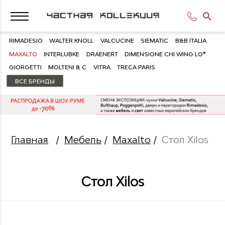
RIMADESIO
WALTER KNOLL
VALCUCINE
SIEMATIC
B&B ITALIA
MAXALTO
INTERLUBKE
DRAENERT
DIMENSIONE CHI WING LO®
GIORGETTI
MOLTENI & C
VITRA
TRECA PARIS
ВСЕ БРЕНДЫ
Главная
/
Мебель
/
Maxalto
/
Стол Xilos
Стол Xilos